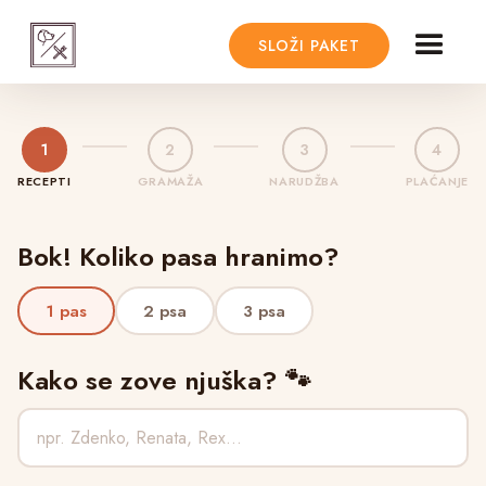
SLOŽI PAKET
1
2
3
4
RECEPTI
GRAMAŽA
NARUDŽBA
PLAĆANJE
Bok! Koliko pasa hranimo?
1 pas
2 psa
3 psa
Kako se zove njuška? 🐾