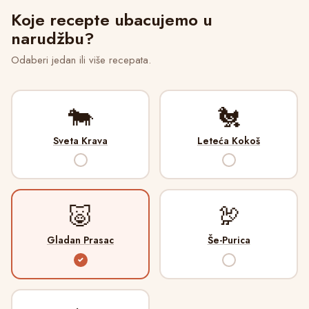
Koje recepte ubacujemo u
narudžbu?
Odaberi jedan ili više recepata.
🐄
🐔
Sveta Krava
Leteća Kokoš
✓
✓
🐷
🦃
Gladan Prasac
Še-Purica
✓
✓