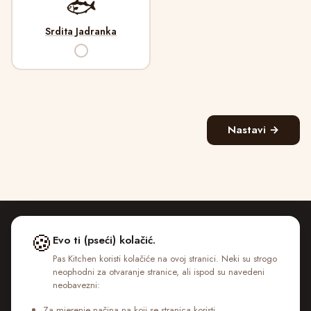
🐟
Srdita Jadranka
✓
Nastavi →
🍪
Evo ti (pseći) kolačić.
Pas Kitchen koristi kolačiće na ovoj stranici. Neki su strogo
neophodni za otvaranje stranice, ali ispod su navedeni
neobavezni:
Vratili smo hranu u pseću hranu
Za mjerenje načina na koji se stranica koristi